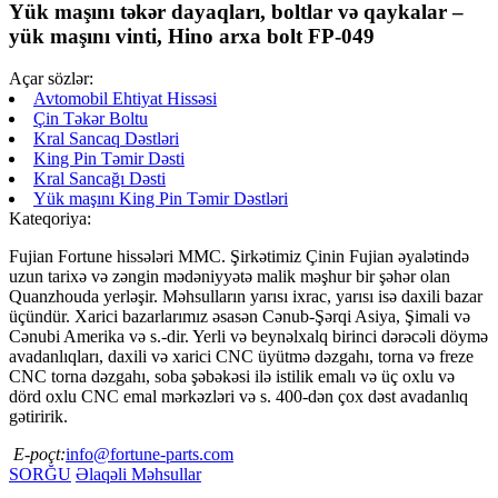
Yük maşını təkər dayaqları, boltlar və qaykalar –
yük maşını vinti, Hino arxa bolt FP-049
Açar sözlər:
Avtomobil Ehtiyat Hissəsi
Çin Təkər Boltu
Kral Sancaq Dəstləri
King Pin Təmir Dəsti
Kral Sancağı Dəsti
Yük maşını King Pin Təmir Dəstləri
Kateqoriya:
Fujian Fortune hissələri MMC. Şirkətimiz Çinin Fujian əyalətində
uzun tarixə və zəngin mədəniyyətə malik məşhur bir şəhər olan
Quanzhouda yerləşir. Məhsulların yarısı ixrac, yarısı isə daxili bazar
üçündür. Xarici bazarlarımız əsasən Cənub-Şərqi Asiya, Şimali və
Cənubi Amerika və s.-dir. Yerli və beynəlxalq birinci dərəcəli döymə
avadanlıqları, daxili və xarici CNC üyütmə dəzgahı, torna və freze
CNC torna dəzgahı, soba şəbəkəsi ilə istilik emalı və üç oxlu və
dörd oxlu CNC emal mərkəzləri və s. 400-dən çox dəst avadanlıq
gətiririk.
E-poçt:
info@fortune-parts.com
SORĞU
Əlaqəli Məhsullar