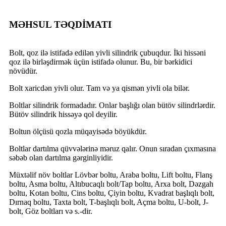
MƏHSUL TƏQDİMATI
Bolt, qoz ilə istifadə edilən yivli silindrik çubuqdur. İki hissəni
qoz ilə birləşdirmək üçün istifadə olunur. Bu, bir bərkidici
növüdür.
Bolt xaricdən yivli olur. Tam və ya qismən yivli ola bilər.
Boltlar silindrik formadadır. Onlar başlığı olan bütöv silindrlərdir.
Bütöv silindrik hissəyə qol deyilir.
Boltun ölçüsü qozla müqayisədə böyükdür.
Boltlar dartılma qüvvələrinə məruz qalır. Onun sıradan çıxmasına
səbəb olan dartılma gərginliyidir.
Müxtəlif növ boltlar Lövbər boltu, Araba boltu, Lift boltu, Flanş
boltu, Asma boltu, Altıbucaqlı bolt/Tap boltu, Arxa bolt, Dəzgah
boltu, Kotan boltu, Cins boltu, Çiyin boltu, Kvadrat başlıqlı bolt,
Dırnaq boltu, Taxta bolt, T-başlıqlı bolt, Açma boltu, U-bolt, J-
bolt, Göz boltları və s.-dir.