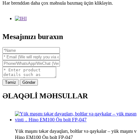
Hər brenddən daha çox məhsula baxmaq üçün klikləyin.
Mesajınızı buraxın
Təmiz
Göndər
ƏLAQƏLİ MƏHSULLAR
Yük maşını təkər dayaqları, boltlar və qaykalar – yük maşını v
Hino EM100 Ön bolt FP-047