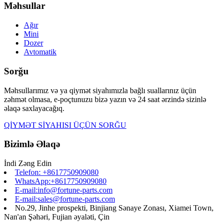
Məhsullar
Ağır
Mini
Dozer
Avtomatik
Sorğu
Məhsullarımız və ya qiymət siyahımızla bağlı suallarınız üçün
zəhmət olmasa, e-poçtunuzu bizə yazın və 24 saat ərzində sizinlə
əlaqə saxlayacağıq.
QİYMƏT SİYAHISI ÜÇÜN SORĞU
Bizimlə Əlaqə
İndi Zəng Edin
Telefon: +8617750909080
WhatsApp:+8617750909080
E-mail:info@fortune-parts.com
E-mail:sales@fortune-parts.com
No.29, Jinhe prospekti, Binjiang Sənaye Zonası, Xiamei Town,
Nan'an Şəhəri, Fujian əyaləti, Çin