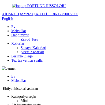
FORTUNE HİSSƏLƏRİ
XİDMƏT QAYNAQ XƏTTİ：
+86 17750077000
English
Ev
Məhsullar
Haqqımızda
Zavod Turu
Xəbərlər
Sənaye Xəbərləri
Şirkət Xəbərləri
Bizimlə Əlaqə
Tez-tez verilən suallar
Ev
Məhsullar
Ehtiyat hissələri axtaran
Kateqoriya seçin
Mini
Alt kateqoriya seçin