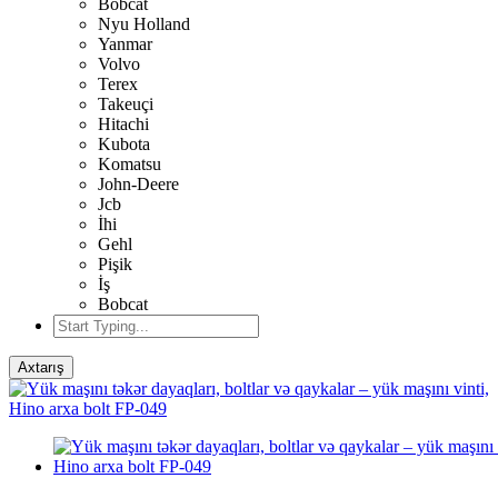
Bobcat
Nyu Holland
Yanmar
Volvo
Terex
Takeuçi
Hitachi
Kubota
Komatsu
John-Deere
Jcb
İhi
Gehl
Pişik
İş
Bobcat
Axtarış