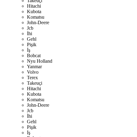
Takeuçi
Hitachi
Kubota
Komatsu
John-Deere
Jcb
İhi
Gehl
Pişik
İş
Bobcat
Nyu Holland
Yanmar
Volvo
Terex
Takeuçi
Hitachi
Kubota
Komatsu
John-Deere
Jcb
İhi
Gehl
Pişik
İş