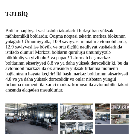
TƏTBİQ
Boltlar nəqliyyat vasitəsinin təkərlərini birləşdirən yüksək
möhkəmlikli boltlardır. Qoşma nöqtəsi təkərin mərkəz blokunun
yatağıdır! Ümumiyyətlə, 10.9 səviyyəsi miniatür avtomobillərdə,
12.9 səviyyəsi isə böyük və orta ölçülü nəqliyyat vasitələrində
istifadə olunur! Mərkəzi boltların quruluşu ümumiyyətlə
bükülmüş və yivli olur! və papaq! T-formalı baş mərkəz
boltlarının əksəriyyəti 8.8 və ya daha yüksək dərəcəlidir ki, bu da
avtomobil mərkəzi ilə ox arasında yüksək fırlanma momenti
bağlantısını həyata keçirir! İki başlı mərkəz boltlarının əksəriyyəti
4.8 və ya daha yüksək dərəcəlidir və onlar nisbətən yüngül
fırlanma momenti ilə xarici mərkəz korpusu ilə avtomobilin təkəri
arasında əlaqədən məsuldurlar.