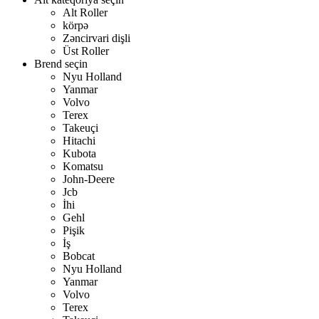
Alt Roller
körpə
Zəncirvari dişli
Üst Roller
Brend seçin
Nyu Holland
Yanmar
Volvo
Terex
Takeuçi
Hitachi
Kubota
Komatsu
John-Deere
Jcb
İhi
Gehl
Pişik
İş
Bobcat
Nyu Holland
Yanmar
Volvo
Terex