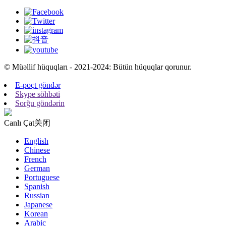
© Müəllif hüquqları - 2021-2024: Bütün hüquqlar qorunur.
E-poçt göndər
Skype söhbəti
Sorğu göndərin
Canlı Çat
关闭
English
Chinese
French
German
Portuguese
Spanish
Russian
Japanese
Korean
Arabic