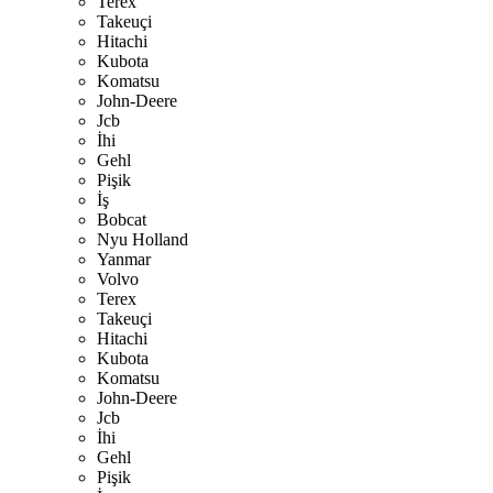
Terex
Takeuçi
Hitachi
Kubota
Komatsu
John-Deere
Jcb
İhi
Gehl
Pişik
İş
Bobcat
Nyu Holland
Yanmar
Volvo
Terex
Takeuçi
Hitachi
Kubota
Komatsu
John-Deere
Jcb
İhi
Gehl
Pişik