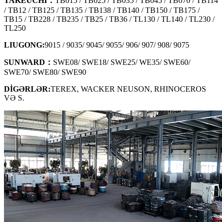
TAKEUCHI：
TB015 / TB025 / TB035 / TB045 / TB070 / TB114
/ TB12 / TB125 / TB135 / TB138 / TB140 / TB150 / TB175 /
TB15 / TB228 / TB235 / TB25 / TB36 / TL130 / TL140 / TL230 /
TL250
LIUGONG:
9015 / 9035/ 9045/ 9055/ 906/ 907/ 908/ 9075
SUNWARD：
SWE08/ SWE18/ SWE25/ WE35/ SWE60/
SWE70/ SWE80/ SWE90
DİGƏRLƏR:
TEREX, WACKER NEUSON, RHINOCEROS
VƏ S.