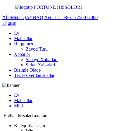
FORTUNE HİSSƏLƏRİ
XİDMƏT QAYNAQ XƏTTİ：
+86 17750077000
English
Ev
Məhsullar
Haqqımızda
Zavod Turu
Xəbərlər
Sənaye Xəbərləri
Şirkət Xəbərləri
Bizimlə Əlaqə
Tez-tez verilən suallar
Ev
Məhsullar
Mini
Ehtiyat hissələri axtaran
Kateqoriya seçin
Mini