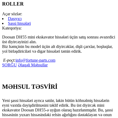
ROLLER
Açar sözlər:
Daşıyıcı
Şassi hissələri
Kateqoriya:
Doosan DH55 mini ekskavator hissələri üçün satış sonrası əvəzedici
üst diyircəyinizi alın.
Biz həmçinin bu model üçün alt diyircəklər, dişli çarxlar, boşluqlar,
yol birləşdiriciləri və digər hissələri təmin edirik.
E-poçt:
info@fortune-parts.com
SORĞU
Əlaqəli Məhsullar
MƏHSUL TƏSVİRİ
Yeni şassi hissələri ayrıca satılır, lakin bütün köhnəlmiş hissələrin
eyni vaxtda dəyişdirilməsini təklif edirik. Bu üst diyircək mini
ekskavator Doosan DH55-ə uyğun olaraq hazırlanmışdır. Bu, şassi
hissəsinin yuxarı hissəsindəki relsin ağırlığını dəstəkləyən və onun