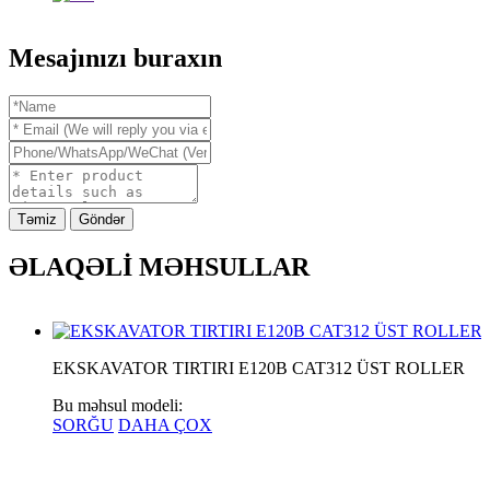
Mesajınızı buraxın
Təmiz
Göndər
ƏLAQƏLİ MƏHSULLAR
EKSKAVATOR TIRTIRI E120B CAT312 ÜST ROLLER
Bu məhsul modeli:
SORĞU
DAHA ÇOX