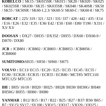
KOBELCO：
SK15 / SK015SR / SK015 / SK20 / SK020 / SK025
/ SK025SR / SK030 / SK35 / SK035SR / SK040 / SK40SR / SK50
/ SK55 / SK50SR / SK60-1.2.3/ SK60-5/ SK60-C / SK60-8 / SK75
BOBCAT：
225/ 319 / 321 / 323 / 331/ 337 / 428 / 442 / 435 / E14
/ E16 / E26 / E32 / E35 / E36/ E42 / E50 / E60 / E80/ T190 / X331 /
X3/ X3/
DOOSAN：
DX27 / DH35 / DX35Z / DH55 / DX60 / DX60-9 /
DH70 / DX80
JCB：
JCB801 / JCB802 / JCB803 / JCB8053 / JCB8056 /
JCB8060
SUMITOMO:
SH35 / SH50 / SH60 / SH75
VOLVO：
EC13/ EC15 / EC20 / E25 / EC35 / EC45 / EC55 /
EC80 / ECR28 / ECR35 / ECR55 / ECR80 / MCT85/ MTC110/
MTC125/ MTC135
IHI：
IHI5/ 16/18 / IHI20 / IHI25 / IHI28/ IHI30/ IHI30G/ IHI40/
IHI50G/ IHI55 / IHI60 / IHI80
YANMAR：
B12/ B15 / B17 / B22 / B25 / B27 / B37/ B50/ B65 /
B7 / SV15/ SV17 / SV100 / VIO15 / VIO17 / VIO20 / VIO25 /