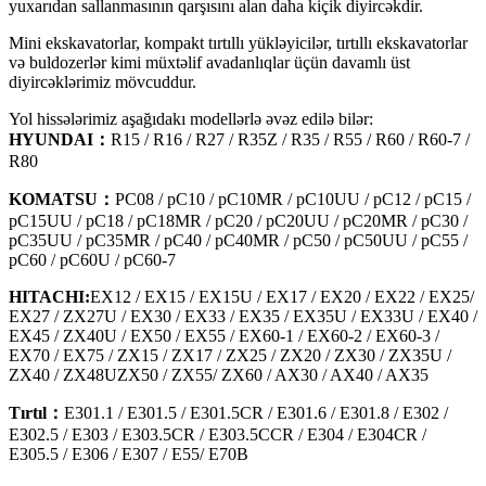
yuxarıdan sallanmasının qarşısını alan daha kiçik diyircəkdir.
Mini ekskavatorlar, kompakt tırtıllı yükləyicilər, tırtıllı ekskavatorlar
və buldozerlər kimi müxtəlif avadanlıqlar üçün davamlı üst
diyircəklərimiz mövcuddur.
Yol hissələrimiz aşağıdakı modellərlə əvəz edilə bilər:
HYUNDAI：
R15 / R16 / R27 / R35Z / R35 / R55 / R60 / R60-7 /
R80
KOMATSU：
PC08 / pC10 / pC10MR / pC10UU / pC12 / pC15 /
pC15UU / pC18 / pC18MR / pC20 / pC20UU / pC20MR / pC30 /
pC35UU / pC35MR / pC40 / pC40MR / pC50 / pC50UU / pC55 /
pC60 / pC60U / pC60-7
HITACHI:
EX12 / EX15 / EX15U / EX17 / EX20 / EX22 / EX25/
EX27 / ZX27U / EX30 / EX33 / EX35 / EX35U / EX33U / EX40 /
EX45 / ZX40U / EX50 / EX55 / EX60-1 / EX60-2 / EX60-3 /
EX70 / EX75 / ZX15 / ZX17 / ZX25 / ZX20 / ZX30 / ZX35U /
ZX40 / ZX48UZX50 / ZX55/ ZX60 / AX30 / AX40 / AX35
Tırtıl：
E301.1 / E301.5 / E301.5CR / E301.6 / E301.8 / E302 /
E302.5 / E303 / E303.5CR / E303.5CCR / E304 / E304CR /
E305.5 / E306 / E307 / E55/ E70B