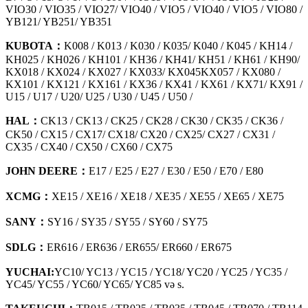
VIO30 / VIO35 / VIO27/ VIO40 / VIO5 / VIO40 / VIO5 / VIO80 /
YB121/ YB251/ YB351
KUBOTA：
K008 / K013 / K030 / K035/ K040 / K045 / KH14 /
KH025 / KH026 / KH101 / KH36 / KH41/ KH51 / KH61 / KH90/
KX018 / KX024 / KX027 / KX033/ KX045KX057 / KX080 /
KX101 / KX121 / KX161 / KX36 / KX41 / KX61 / KX71/ KX91 /
U15 / U17 / U20/ U25 / U30 / U45 / U50 /
HAL：
CK13 / CK13 / CK25 / CK28 / CK30 / CK35 / CK36 /
CK50 / CX15 / CX17/ CX18/ CX20 / CX25/ CX27 / CX31 /
CX35 / CX40 / CX50 / CX60 / CX75
JOHN DEERE：
E17 / E25 / E27 / E30 / E50 / E70 / E80
XCMG：
XE15 / XE16 / XE18 / XE35 / XE55 / XE65 / XE75
SANY：
SY16 / SY35 / SY55 / SY60 / SY75
SDLG：
ER616 / ER636 / ER655/ ER660 / ER675
YUCHAI:
YC10/ YC13 / YC15 / YC18/ YC20 / YC25 / YC35 /
YC45/ YC55 / YC60/ YC65/ YC85 və s.