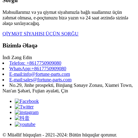
Sorğu
Məhsullarımız və ya qiymət siyahımızla bağlı suallarınız üçün
zəhmət olmasa, e-poçtunuzu bizə yazın və 24 saat ərzində sizinlə
əlaqə saxlayacağıq.
QİYMƏT SİYAHISI ÜÇÜN SORĞU
Bizimlə Əlaqə
İndi Zəng Edin
Telefon: +8617750909080
WhatsApp:+8617750909080
E-mail:info@fortune-parts.com
E-mail:sales@fortune-parts.com
No.29, Jinhe prospekti, Binjiang Sənaye Zonası, Xiamei Town,
Nan'an Şəhəri, Fujian əyaləti, Çin
© Müəllif hüquqları - 2021-2024: Bütün hüquqlar qorunur.