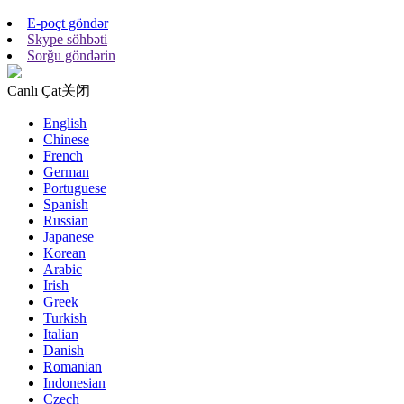
E-poçt göndər
Skype söhbəti
Sorğu göndərin
Canlı Çat
关闭
English
Chinese
French
German
Portuguese
Spanish
Russian
Japanese
Korean
Arabic
Irish
Greek
Turkish
Italian
Danish
Romanian
Indonesian
Czech