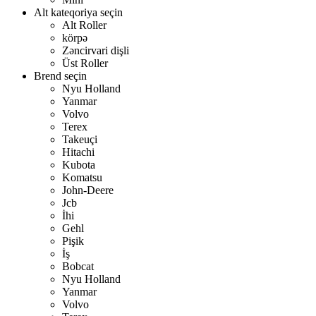
Alt kateqoriya seçin
Alt Roller
körpə
Zəncirvari dişli
Üst Roller
Brend seçin
Nyu Holland
Yanmar
Volvo
Terex
Takeuçi
Hitachi
Kubota
Komatsu
John-Deere
Jcb
İhi
Gehl
Pişik
İş
Bobcat
Nyu Holland
Yanmar
Volvo