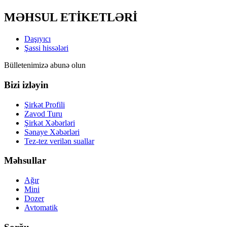
MƏHSUL ETİKETLƏRİ
Daşıyıcı
Şassi hissələri
Bülletenimizə abunə olun
Bizi izləyin
Şirkət Profili
Zavod Turu
Şirkət Xəbərləri
Sənaye Xəbərləri
Tez-tez verilən suallar
Məhsullar
Ağır
Mini
Dozer
Avtomatik