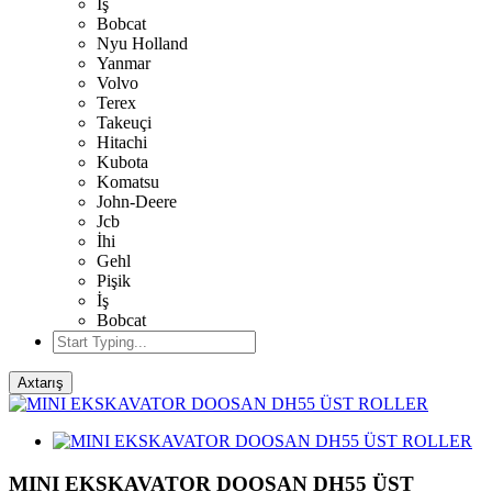
İş
Bobcat
Nyu Holland
Yanmar
Volvo
Terex
Takeuçi
Hitachi
Kubota
Komatsu
John-Deere
Jcb
İhi
Gehl
Pişik
İş
Bobcat
Axtarış
MINI EKSKAVATOR DOOSAN DH55 ÜST