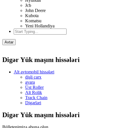
Hyundai
Jcb
John Deere
Kubota
Komatsu
Yeni Hollandiya
Axtar
Digər Yük maşını hissələri
Alt avtomobil hissələri
dişli çarx
avara
Üst Roller
Alt Rolik
Track Chain
Digərləri
Digər Yük maşını hissələri
Bülletenimizə abunə olun