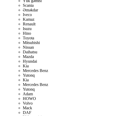
Yük gəmisi
Scania
Əməkdar
Iveco
Kamaz
Renault
Isuzu
Hino
Toyota
Mitsubishi
Nissan
Daihatsu
Mazda
Hyundai
Kia
Mercedes Benz
Yutonq
Kia
Mercedes Benz
Yutonq
Adam
HOWO
Volvo
Mack
DAF