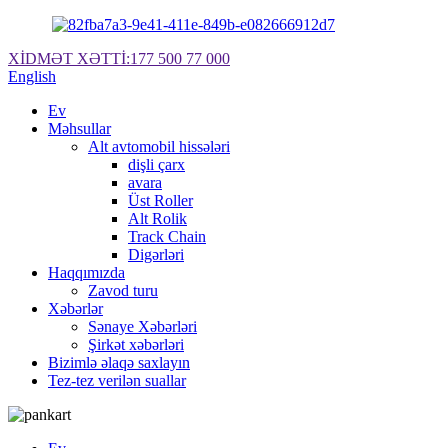
XİDMƏT XƏTTİ:
177 500 77 000
English
Ev
Məhsullar
Alt avtomobil hissələri
dişli çarx
avara
Üst Roller
Alt Rolik
Track Chain
Digərləri
Haqqımızda
Zavod turu
Xəbərlər
Sənaye Xəbərləri
Şirkət xəbərləri
Bizimlə əlaqə saxlayın
Tez-tez verilən suallar