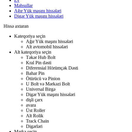
Ev
Məhsullar
Ağır Yük maşını hissələri
Digər Yük maşını hissələri
Hissə axtaran
Kateqoriya seçin
Ağır Yük maşını hissələri
Alt avtomobil hissələri
Alt kateqoriya seçin
Təkər Hub Bolt
Kral Pin dəsti
Diferensial Hörümçək Dəsti
Bahar Pin
Ötürücü və Pinion
U Bolt və Mərkəzi Bolt
Universal Birgə
Digər Yük maşını hissələri
dişli çarx
avara
Üst Roller
Alt Rolik
Track Chain
Digərləri
Marka seçin