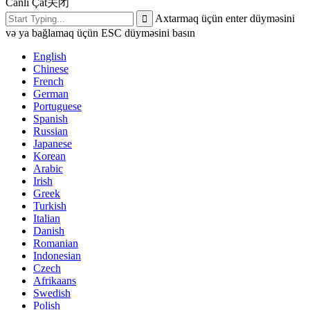
Canlı Çat
关闭
Axtarmaq üçün enter düyməsini
və ya bağlamaq üçün ESC düyməsini basın
English
Chinese
French
German
Portuguese
Spanish
Russian
Japanese
Korean
Arabic
Irish
Greek
Turkish
Italian
Danish
Romanian
Indonesian
Czech
Afrikaans
Swedish
Polish