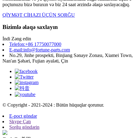
poçtunuzu bizə buraxın və biz 24 saat ərzində əlaqə saxlayacağıq.
QİYMƏT CİHAZI ÜÇÜN SORĞU
Bizimlə əlaqə saxlayın
İndi Zəng edin
Telefon:+86 17750077000
E-mail:info@fortune-parts.com
No.29, Jinhe prospekti, Binjiang Sənaye Zonası, Xiamei Town,
Nan'an Şəhəri, Fujian əyaləti, Çin
© Copyright - 2021-2024 : Bütün hüquqlar qorunur.
E-poçt göndər
Skype Çatı
Sorğu göndərin