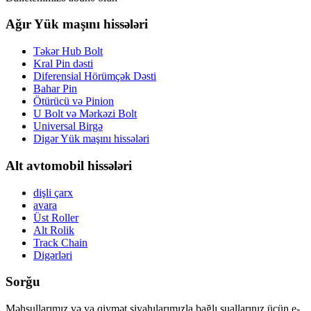
Ağır Yük maşını hissələri
Təkər Hub Bolt
Kral Pin dəsti
Diferensial Hörümçək Dəsti
Bahar Pin
Ötürücü və Pinion
U Bolt və Mərkəzi Bolt
Universal Birgə
Digər Yük maşını hissələri
Alt avtomobil hissələri
dişli çarx
avara
Üst Roller
Alt Rolik
Track Chain
Digərləri
Sorğu
Məhsullarımız və ya qiymət siyahılarımızla bağlı suallarınız üçün e-