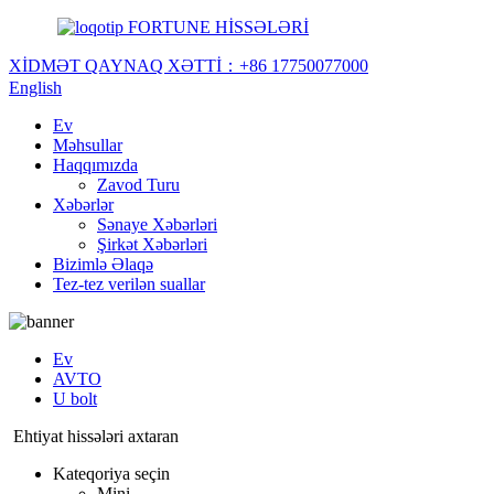
FORTUNE HİSSƏLƏRİ
XİDMƏT QAYNAQ XƏTTİ：
+86 17750077000
English
Ev
Məhsullar
Haqqımızda
Zavod Turu
Xəbərlər
Sənaye Xəbərləri
Şirkət Xəbərləri
Bizimlə Əlaqə
Tez-tez verilən suallar
Ev
AVTO
U bolt
Ehtiyat hissələri axtaran
Kateqoriya seçin
Mini