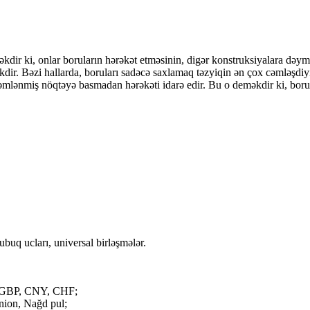
kdir ki, onlar boruların hərəkət etməsinin, digər konstruksiyalara dəymə
ir. Bəzi hallarda, boruları sadəcə saxlamaq təzyiqin ən çox cəmləşdiy
ri cəmlənmiş nöqtəyə basmadan hərəkəti idarə edir. Bu o deməkdir ki, bo
ubuq ucları, universal birləşmələr.
 GBP, CNY, CHF;
nion, Nağd pul;