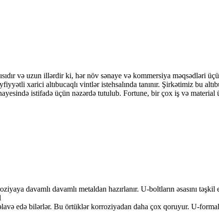
çısıdır və uzun illərdir ki, hər növ sənaye və kommersiya məqsədləri üçün 
fiyyətli xarici altıbucaqlı vintlər istehsalında tanınır. Şirkətimiz bu altı
ayesində istifadə üçün nəzərdə tutulub. Fortune, bir çox iş və material 
roziyaya davamlı davamlı metaldan hazırlanır. U-boltların əsasını təşkil
d
əlavə edə bilərlər. Bu örtüklər korroziyadan daha çox qoruyur. U-formal