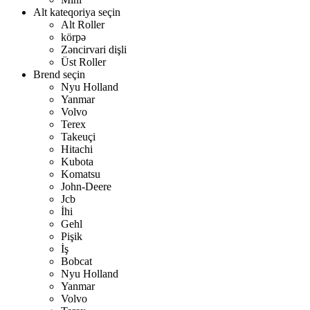
Alt kateqoriya seçin
Alt Roller
körpə
Zəncirvari dişli
Üst Roller
Brend seçin
Nyu Holland
Yanmar
Volvo
Terex
Takeuçi
Hitachi
Kubota
Komatsu
John-Deere
Jcb
İhi
Gehl
Pişik
İş
Bobcat
Nyu Holland
Yanmar
Volvo