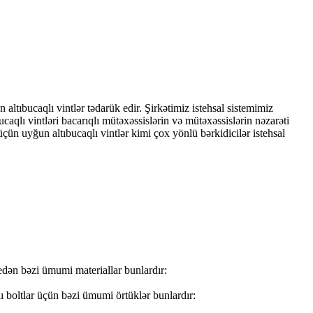
altıbucaqlı vintlər tədarük edir. Şirkətimiz istehsal sistemimiz
bucaqlı vintləri bacarıqlı mütəxəssislərin və mütəxəssislərin nəzarəti
üçün uyğun altıbucaqlı vintlər kimi çox yönlü bərkidicilər istehsal
 edən bəzi ümumi materiallar bunlardır:
ı boltlar üçün bəzi ümumi örtüklər bunlardır: