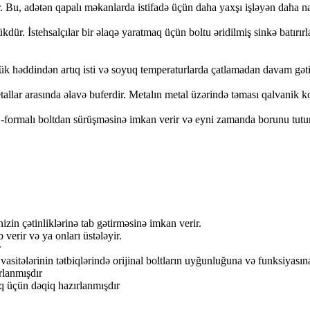
ir. Bu, adətən qapalı məkanlarda istifadə üçün daha yaxşı işləyən daha na
rtükdür. İstehsalçılar bir əlaqə yaratmaq üçün boltu əridilmiş sinkə batır
ük həddindən artıq isti və soyuq temperaturlarda çatlamadan davam gətir
allar arasında əlavə buferdir. Metalın metal üzərində təması qalvanik ko
-formalı boltdan sürüşməsinə imkan verir və eyni zamanda borunu tutur.
izin çətinliklərinə tab gətirməsinə imkan verir.
erir və ya onları üstələyir.
r
vasitələrinin tətbiqlərində orijinal boltların uyğunluğuna və funksiyas
rlanmışdır
aq üçün dəqiq hazırlanmışdır