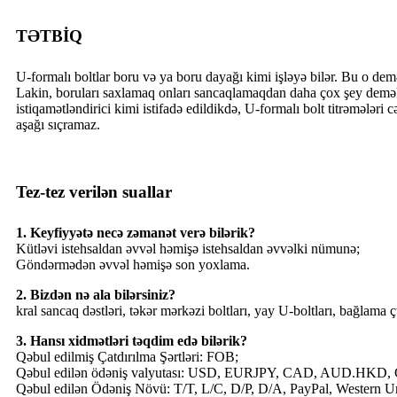
TƏTBİQ
U-formalı boltlar boru və ya boru dayağı kimi işləyə bilər. Bu o demə
Lakin, boruları saxlamaq onları sancaqlamaqdan daha çox şey deməkd
istiqamətləndirici kimi istifadə edildikdə, U-formalı bolt titrəmələ
aşağı sıçramaz.
Tez-tez verilən suallar
1. Keyfiyyətə necə zəmanət verə bilərik?
Kütləvi istehsaldan əvvəl həmişə istehsaldan əvvəlki nümunə;
Göndərmədən əvvəl həmişə son yoxlama.
2. Bizdən nə ala bilərsiniz?
kral sancaq dəstləri, təkər mərkəzi boltları, yay U-boltları, bağlama ç
3. Hansı xidmətləri təqdim edə bilərik?
Qəbul edilmiş Çatdırılma Şərtləri: FOB;
Qəbul edilən ödəniş valyutası: USD, EURJPY, CAD, AUD.HKD,
Qəbul edilən Ödəniş Növü: T/T, L/C, D/P, D/A, PayPal, Western U