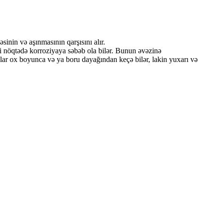
sinin və aşınmasının qarşısını alır.
i nöqtədə korroziyaya səbəb ola bilər. Bunun əvəzinə
rular ox boyunca və ya boru dayağından keçə bilər, lakin yuxarı və