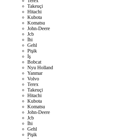
Terex
Takeuçi
Hitachi
Kubota
Komatsu
John-Deere
Jcb
İhi
Gehl
Pişik
İş
Bobcat
Nyu Holland
Yanmar
Volvo
Terex
Takeuçi
Hitachi
Kubota
Komatsu
John-Deere
Jcb
İhi
Gehl
Pişik