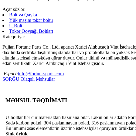
Açar sözlər:
Bolt və Qayka
Yük maşını təkər boltu
U Bolt
Təkər Qovşağı Boltları
Kateqoriya:
Fujian Fortune Parts Co., Ltd. aparıcı Xarici Altıbucaqlı Vint İstehsal
daxilində sertifikatlaşdırılmış standartlar və protokollarla ən yüksək key
altında istehsal etməkdən qürur duyur. Onlar tikinti və mühəndislik sən
edən sertifikatlı Xarici Altıbucaqlı Vint İstehsalçısıdır.
E-poçt:
info@fortune-parts.com
SORĞU
Əlaqəli Məhsullar
MƏHSUL TƏQDİMATI
U-boltlar hər cür materialdan hazırlana bilər. Lakin onlar adətən kor
Sadə karbon polad, 304 paslanmayan polad, 316 paslanmayan pola
Bu ümumi əsas elementlərin üzərinə istehsalçılar qoruyucu örtüklər 
Sink örtük