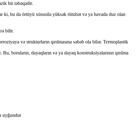
zik bir təbəqədir.
ırlar ki, bu da örtüyü xüsusilə yüksək rütubət və ya havada duz olan
ə bilir.
rroziyaya və strukturların qırılmasına səbəb ola bilər. Termoplastik
 Bu, boruların, dayaqların və ya dayaq konstruksiyalarının qırılma
ına uyğundur