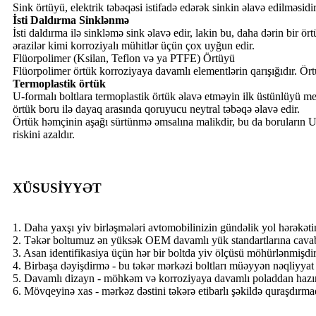
Sink örtüyü, elektrik təbəqəsi istifadə edərək sinkin əlavə edilməsid
İsti Daldırma Sinklənmə
İsti daldırma ilə sinkləmə sink əlavə edir, lakin bu, daha dərin bir ö
ərazilər kimi korroziyalı mühitlər üçün çox uyğun edir.
Flüorpolimer (Ksilan, Teflon və ya PTFE) Örtüyü
Flüorpolimer örtük korroziyaya davamlı elementlərin qarışığıdır. Ört
Termoplastik örtük
U-formalı boltlara termoplastik örtük əlavə etməyin ilk üstünlüyü met
örtük boru ilə dayaq arasında qoruyucu neytral təbəqə əlavə edir.
Örtük həmçinin aşağı sürtünmə əmsalına malikdir, bu da boruların U
riskini azaldır.
XÜSUSİYYƏT
1. Daha yaxşı yiv birləşmələri avtomobilinizin gündəlik yol hərəkətin
2. Təkər boltumuz ən yüksək OEM davamlı yük standartlarına cavab v
3. Asan identifikasiya üçün hər bir boltda yiv ölçüsü möhürlənmişdi
4. Birbaşa dəyişdirmə - bu təkər mərkəzi boltları müəyyən nəqliyyat 
5. Davamlı dizayn - möhkəm və korroziyaya davamlı poladdan hazı
6. Mövqeyinə xas - mərkəz dəstini təkərə etibarlı şəkildə quraşdırm