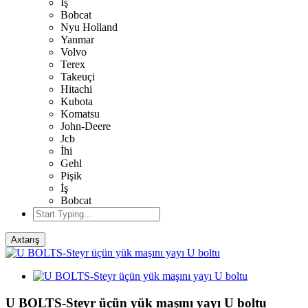
İş
Bobcat
Nyu Holland
Yanmar
Volvo
Terex
Takeuçi
Hitachi
Kubota
Komatsu
John-Deere
Jcb
İhi
Gehl
Pişik
İş
Bobcat
Axtarış
U BOLTS-Steyr üçün yük maşını yayı U boltu